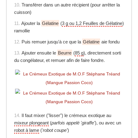
10.
Transférer dans un autre récipient (pour arrêter la
cuisson)
11.
Ajouter la
Gélatine
(
3 g ou 1,2 Feuilles de Gélatine
)
ramollie
12.
Puis remuer jusqu'à ce que la
Gélatine
aie fondu
13.
Ajouter ensuite le
Beurre
(
85 g
), directement sorti
du congélateur, et remuer afin de faire fondre.
14.
Il faut mixer ("lisser") le crémeux exotique au
mixeur plongeant
(
parfois appelé 'giraffe'
), ou avec un
robot à lame
(
'robot coupe'
)