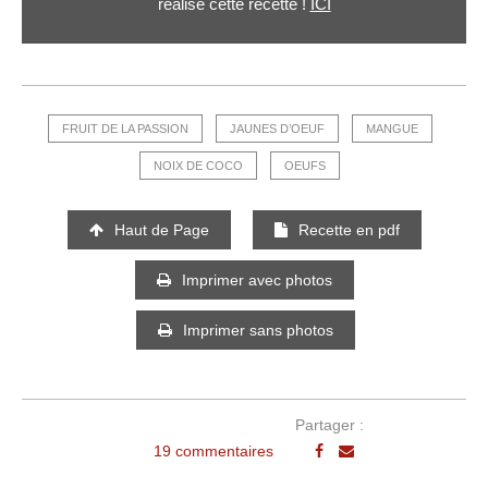
réalisé cette recette !
ICI
FRUIT DE LA PASSION
JAUNES D’OEUF
MANGUE
NOIX DE COCO
OEUFS
Haut de Page
Recette en pdf
Imprimer avec photos
Imprimer sans photos
Partager :
19 commentaires