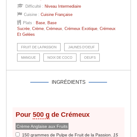
Difficulté :
Niveau Intermediaire
Cuisine :
Cuisine Française
Plats :
Base
,
Base
Sucrée
,
Crème
,
Crémeux
,
Crémeux Exotique
,
Crémeux
Et Gelées
FRUIT DE LA PASSION
JAUNES D’OEUF
MANGUE
NOIX DE COCO
OEUFS
INGRÉDIENTS
Pour
500 g
de Crémeux
Crème Anglaise aux Fruits
150 grammes de Pulpe de Fruit de la Passion
.
15