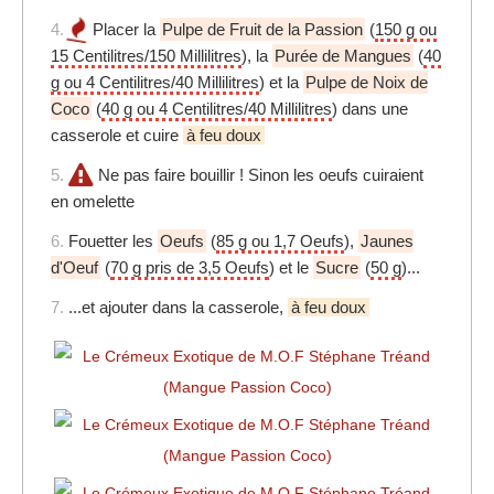
4.
Placer la
Pulpe de Fruit de la Passion
(
150 g ou
15 Centilitres/150 Millilitres
), la
Purée de Mangues
(
40
g ou 4 Centilitres/40 Millilitres
) et la
Pulpe de Noix de
Coco
(
40 g ou 4 Centilitres/40 Millilitres
) dans une
casserole et cuire
à feu doux
5.
Ne pas faire bouillir ! Sinon les oeufs cuiraient
en omelette
6.
Fouetter les
Oeufs
(
85 g ou 1,7 Oeufs
),
Jaunes
d'Oeuf
(
70 g pris de 3,5 Oeufs
) et le
Sucre
(
50 g
)...
7.
...et ajouter dans la casserole,
à feu doux