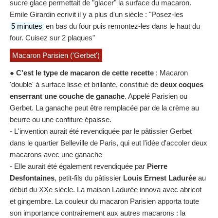
sucre glace permettait de "glacer" la surface du macaron.
Emile Girardin ecrivit il y a plus d'un siècle : "Posez-les
5 minutes
en bas du four puis remontez-les dans le haut du
four. Cuisez sur 2 plaques"
Macaron Parisien ('Gerbet')
●
C'est le type de macaron de cette recette
: Macaron
'double' à surface lisse et brillante, constitué de
deux coques
enserrant une couche de ganache
. Appelé Parisien ou
Gerbet. La ganache peut être remplacée par de la crème au
beurre ou une confiture épaisse.
- L'invention aurait été revendiquée par le pâtissier Gerbet
dans le quartier Belleville de Paris, qui eut l'idée d'accoler deux
macarons avec une ganache
- Elle aurait été également revendiquée par
Pierre
Desfontaines
, petit-fils du pâtissier
Louis Ernest Ladurée
au
début du XXe siècle. La maison Ladurée innova avec abricot
et gingembre. La couleur du macaron Parisien apporta toute
son importance contrairement aux autres macarons : la