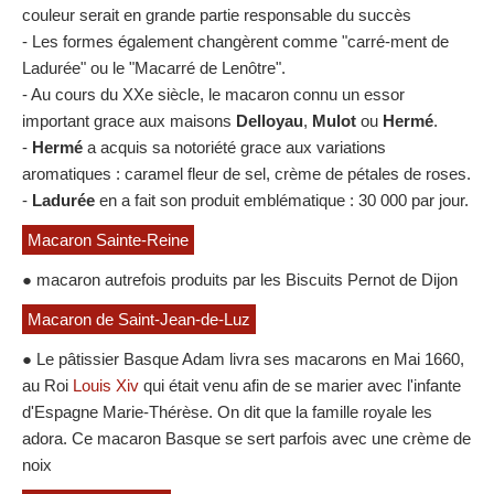
couleur serait en grande partie responsable du succès
- Les formes également changèrent comme "carré-ment de
Ladurée" ou le "Macarré de Lenôtre".
- Au cours du XXe siècle, le macaron connu un essor
important grace aux maisons
Delloyau
,
Mulot
ou
Hermé
.
-
Hermé
a acquis sa notoriété grace aux variations
aromatiques : caramel fleur de sel, crème de pétales de roses.
-
Ladurée
en a fait son produit emblématique : 30 000 par jour.
Macaron Sainte-Reine
● macaron autrefois produits par les Biscuits Pernot de Dijon
Macaron de Saint-Jean-de-Luz
● Le pâtissier Basque Adam livra ses macarons en Mai 1660,
au Roi
Louis Xiv
qui était venu afin de se marier avec l'infante
d'Espagne Marie-Thérèse. On dit que la famille royale les
adora. Ce macaron Basque se sert parfois avec une crème de
noix