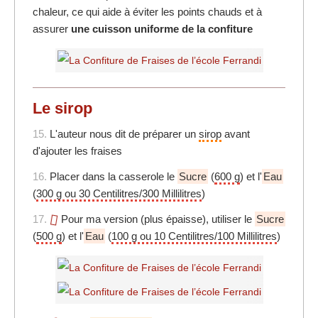
chaleur, ce qui aide à éviter les points chauds et à
assurer
une cuisson uniforme de la confiture
Le sirop
15.
L'auteur nous dit de préparer un
sirop
avant
d'ajouter les fraises
16.
Placer dans la casserole le
Sucre
(
600 g
) et l'
Eau
(
300 g ou 30 Centilitres/300 Millilitres
)
17.
Pour ma version (plus épaisse), utiliser le
Sucre
(
500 g
) et l'
Eau
(
100 g ou 10 Centilitres/100 Millilitres
)