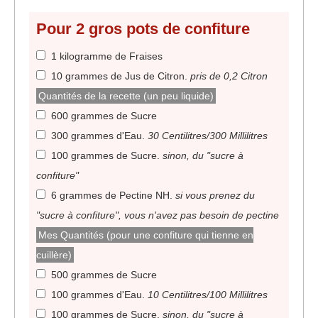
Pour 2 gros pots de confiture
1 kilogramme de Fraises
10 grammes de Jus de Citron
.
pris de 0,2 Citron
Quantités de la recette (un peu liquide)
600 grammes de Sucre
300 grammes d'Eau
.
30 Centilitres/300 Millilitres
100 grammes de Sucre
.
sinon, du "sucre à
confiture"
6 grammes de Pectine NH
.
si vous prenez du
"sucre à confiture", vous n'avez pas besoin de pectine
Mes Quantités (pour une confiture qui tienne en
cuillère)
500 grammes de Sucre
100 grammes d'Eau
.
10 Centilitres/100 Millilitres
100 grammes de Sucre
.
sinon, du "sucre à