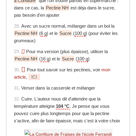
à Confiture
" que l'on trouve parfois en supermarché :
dans ce cas, la
Pectine NH
est déja dans le sucre,
pas besoin d'en ajouter
28.
Avec un sucre normal, mélanger dans un bol la
Pectine NH
(
6 g
) et le
Sucre
(
100 g
) (pour éviter les
grumeaux)
29.
Pour ma version (plus épaisse), utiliser la
Pectine NH
(
16 g
) et le
Sucre
(
100 g
)
30.
Pour tout savoir sur les pectines, voir
mon
article
,
ICI
31.
Verser dans la casserole et mélanger
32.
Cuire. L'auteur nous dit d'attendre que la
température atteigne
104 °C
. Je pense que vous
pouvez cuire plus longtemps pour que la pectine
s'active, afin de faire épaissir, mais c'est à votre choix