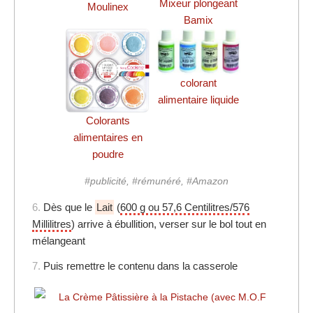
Mixeur plongeant
Moulinex
Bamix
colorant
alimentaire liquide
Colorants
alimentaires en
poudre
#publicité, #rémunéré, #Amazon
6.
Dès que le
Lait
(
600 g ou 57,6 Centilitres/576
Millilitres
) arrive à ébullition, verser sur le bol tout en
mélangeant
7.
Puis remettre le contenu dans la casserole