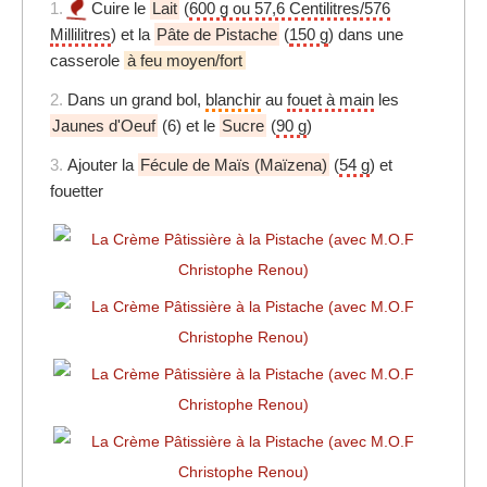
1.
Cuire le
Lait
(
600 g ou 57,6 Centilitres/576
Millilitres
) et la
Pâte de Pistache
(
150 g
) dans une
casserole
à feu moyen/fort
2.
Dans un grand bol,
blanchir
au
fouet à main
les
Jaunes d'Oeuf
(6) et le
Sucre
(
90 g
)
3.
Ajouter la
Fécule de Maïs (Maïzena)
(
54 g
) et
fouetter