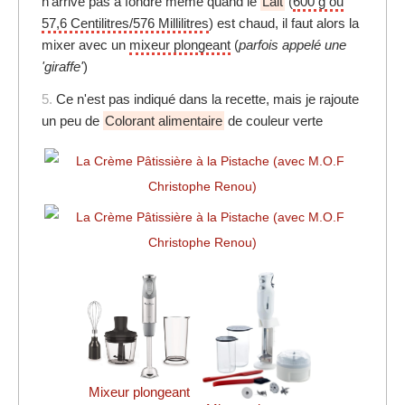
n'arrive pas à fondre même quand le
Lait
(
600 g ou
57,6 Centilitres/576 Millilitres
) est chaud, il faut alors la
mixer avec un
mixeur plongeant
(
parfois appelé une
'giraffe'
)
5.
Ce n'est pas indiqué dans la recette, mais je rajoute
un peu de
Colorant alimentaire
de couleur verte
Mixeur plongeant