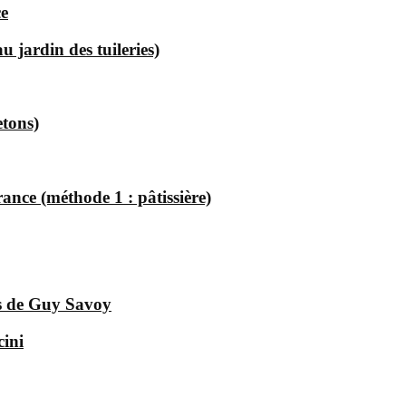
ce
 jardin des tuileries)
etons)
ance (méthode 1 : pâtissière)
ses de Guy Savoy
cini