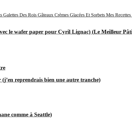
s
Galettes Des Rois
Gâteaux
Crèmes Glacées Et Sorbets
Mes Recettes 
ec le wafer paper pour Cyril Lignac) (Le Meilleur Pât
tre
 (j’en reprendrais bien une autre tranche)
nane comme à Seattle)