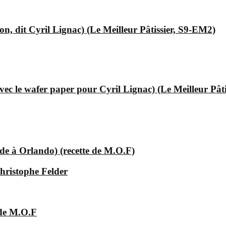
, dit Cyril Lignac) (Le Meilleur Pâtissier, S9-EM2)
ec le wafer paper pour Cyril Lignac) (Le Meilleur Pât
e à Orlando) (recette de M.O.F)
hristophe Felder
 de M.O.F