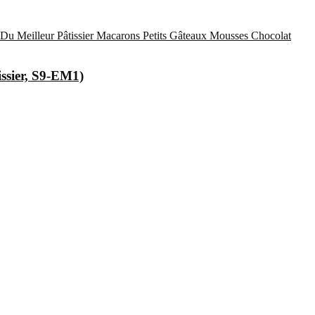
Du Meilleur Pâtissier
Macarons
Petits Gâteaux
Mousses Chocolat
issier, S9-EM1)