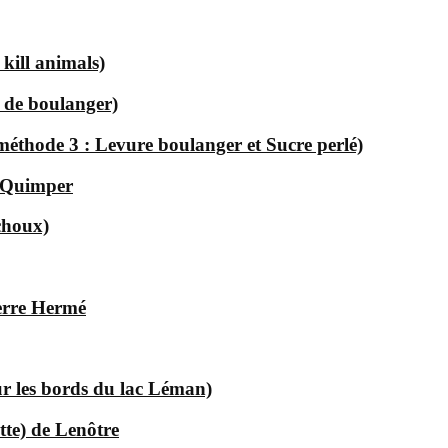
 kill animals)
e de boulanger)
(méthode 3 : Levure boulanger et Sucre perlé)
à Quimper
choux)
erre Hermé
ur les bords du lac Léman)
tte) de Lenôtre