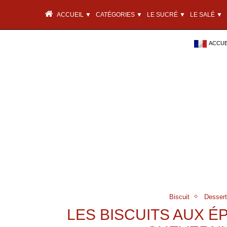
ACCUEIL ▼
CATÉGORIES ▼
LE SUCRÉ ▼
LE SALÉ ▼
ACCUEI
Biscuit
Desser
LES BISCUITS AUX É