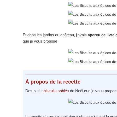
Et dans les jardins du château, j'avais
aperçu ce livre 
que je vous propose
À propos
de la recette
Des petits
biscuits sablés
de Noël que je vous propose d
La recette du livre n'avait rien à changer (a part la quan