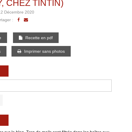
 CHEZ TINTIN)
12 Décembre 2020
rtager :
e
Recette en pdf
s
Imprimer sans photos
 sur le blog. Trop de mails sont filtrés dans les boîtes aux