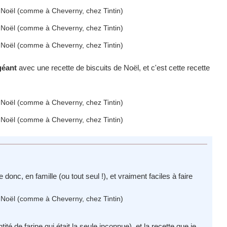
géant
avec une recette de biscuits de Noël, et c'est cette recette
onc, en famille (ou tout seul !), et vraiment faciles à faire
tité de farine qui était la seule inconnue), et la recette que je