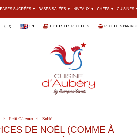
BASES SUCRÉES ▼
BASES SALÉES ▼
NIVEAUX ▼
CHEFS ▼
CUISINES 
L (FR)
EN
TOUTES LES RECETTES
RECETTES PAR ING
t
Petit Gâteaux
Sablé
PICES DE NOËL (COMME À