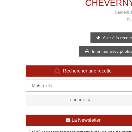
CHEVERNY,
Samedi 
Pa
Aller à la recett
Imprimer avec photo
Rechercher une recette
La Newsletter
J'ai dû renoncer temporairement à inclure une newsletter