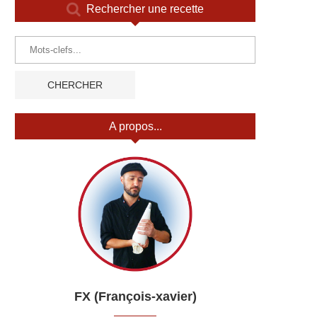
Rechercher une recette
A propos...
FX (François-xavier)