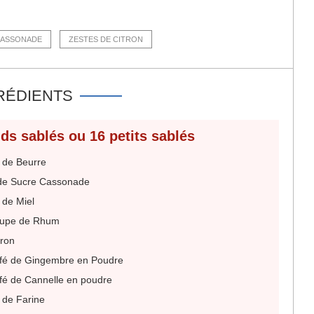
CASSONADE
ZESTES DE CITRON
RÉDIENTS
ds sablés ou 16 petits sablés
de Beurre
de Sucre Cassonade
de Miel
soupe de Rhum
tron
café de Gingembre en Poudre
café de Cannelle en poudre
de Farine