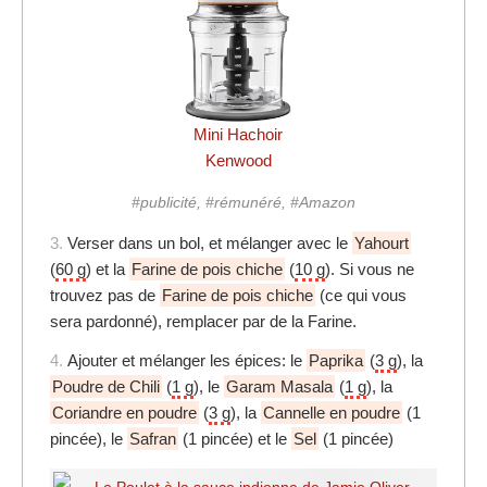
Mini Hachoir
Kenwood
#publicité, #rémunéré, #Amazon
3.
Verser dans un bol, et mélanger avec le
Yahourt
(
60 g
) et la
Farine de pois chiche
(
10 g
). Si vous ne
trouvez pas de
Farine de pois chiche
(ce qui vous
sera pardonné), remplacer par de la Farine.
4.
Ajouter et mélanger les épices: le
Paprika
(
3 g
), la
Poudre de Chili
(
1 g
), le
Garam Masala
(
1 g
), la
Coriandre en poudre
(
3 g
), la
Cannelle en poudre
(1
pincée), le
Safran
(1 pincée) et le
Sel
(1 pincée)