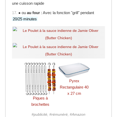
une cuisson rapide
17.
● ou
au four
: Avec la fonction "grill" pendant
20/25 minutes
Pyrex
Rectangulaire 40
x 27 cm
Piques à
brochettes
#publicité, #rémunéré, #Amazon