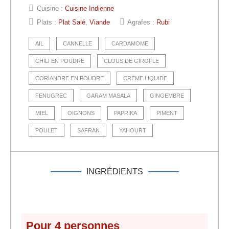
Cuisine :
Cuisine Indienne
Plats :
Plat Salé
,
Viande
Agrafes :
Rubi
AIL
CANNELLE
CARDAMOME
CHILI EN POUDRE
CLOUS DE GIROFLE
CORIANDRE EN POUDRE
CRÈME LIQUIDE
FENUGREC
GARAM MASALA
GINGEMBRE
MIEL
OIGNONS
PAPRIKA
PIMENT
POULET
SAFRAN
YAHOURT
INGRÉDIENTS
Pour
4
personnes