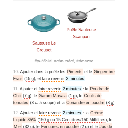
Poêle Sauteuse
Scanpan
Sauteuse Le
Creuset
#publicité, #rémunéré, #Amazon
10.
Ajouter dans la poêle les
Piments
et le
Gingembre
Frais
(
15 g
), et
faire revenir
2 minutes
11.
Ajouter et
faire revenir
2 minutes
: la
Poudre de
Chili
(
7 g
), le
Garam Masala
(
1 g
), le
Coulis de
tomates
(3 c. à soupe) et la
Coriandre en poudre
(
8 g
)
12.
Ajouter et
faire revenir
2 minutes
: la
Crème
Liquide 35%
(
150 g ou 15 Centilitres/150 Millilitres
), le
Miel
(
32 g
), le
Fenugrec en poudre
(
2 g
) et le
Jus de