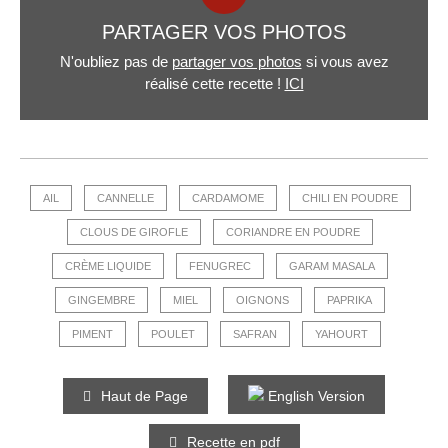
PARTAGER VOS PHOTOS
N'oubliez pas de
partager vos photos
si vous avez
réalisé cette recette !
ICI
AIL
CANNELLE
CARDAMOME
CHILI EN POUDRE
CLOUS DE GIROFLE
CORIANDRE EN POUDRE
CRÈME LIQUIDE
FENUGREC
GARAM MASALA
GINGEMBRE
MIEL
OIGNONS
PAPRIKA
PIMENT
POULET
SAFRAN
YAHOURT
Haut de Page
English Version
Recette en pdf