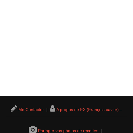
Me Contacter
|
A propos de FX (François-xavier)...
Partager vos photos de recettes
|