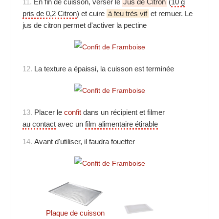
11.
En fin de cuisson, verser le
Jus de Citron
(
10 g
pris de 0,2 Citron
) et cuire
à feu très vif
et remuer. Le
jus de citron permet d'activer la pectine
12.
La texture a épaissi, la cuisson est terminée
13.
Placer le
confit
dans un récipient et filmer
au contact
avec un
film alimentaire étirable
14.
Avant d'utiliser, il faudra fouetter
Plaque de cuisson