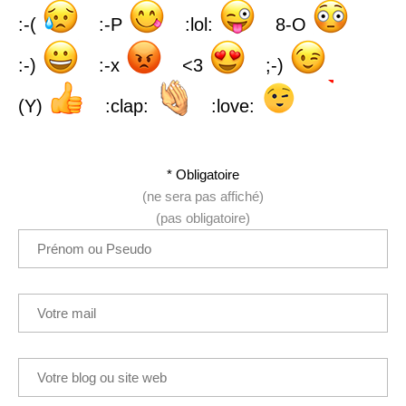
:-(
:-P
:lol:
8-O
:-)
:-x
<3
;-)
(Y)
:clap:
:love:
* Obligatoire
(ne sera pas affiché)
(pas obligatoire)