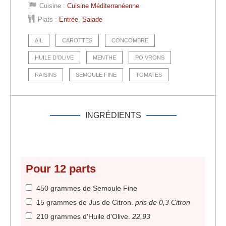
Cuisine :
Cuisine Méditerranéenne
Plats :
Entrée
,
Salade
AIL
CAROTTES
CONCOMBRE
HUILE D’OLIVE
MENTHE
POIVRONS
RAISINS
SEMOULE FINE
TOMATES
INGRÉDIENTS
Pour
12
parts
450 grammes de Semoule Fine
15 grammes de Jus de Citron
.
pris de 0,3 Citron
210 grammes d'Huile d'Olive
.
22,93