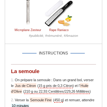
Microplane Zesteur
Rape Raniaco
#publicité, #rémunéré, #Amazon
INSTRUCTIONS
La semoule
1.
On prépare la semoule : Dans un grand bol, verser
le
Jus de Citron
(
15 g pris de 0,3 Citron
) et l'
Huile
d'Olive
(
210 g ou 22,93 Centilitres/229,26 Millilitres
)
2.
Verser la
Semoule Fine
(
450 g
) et remuer, attendre
10 minutes