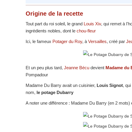
Origine
de la recette
Tout part du roi soleil, le grand
Louis Xiv
, qui remet à l'h
ingrédients nobles, dont le
chou-fleur
Ici, le fameux
Potager du Roy
, à
Versailles
, créé par
Jea
Et un peu plus tard,
Jeanne Bécu
devient
Madame du 
Pompadour
Madame Du Barry avait un cuisinier,
Louis Signot
, qu
nom,
le potage Dubarry
A noter une différence : Madame Du Barry (en 2 mots) 