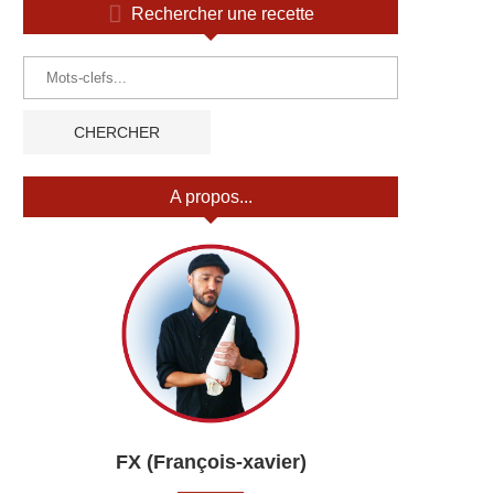
Rechercher une recette
A propos...
FX (François-xavier)