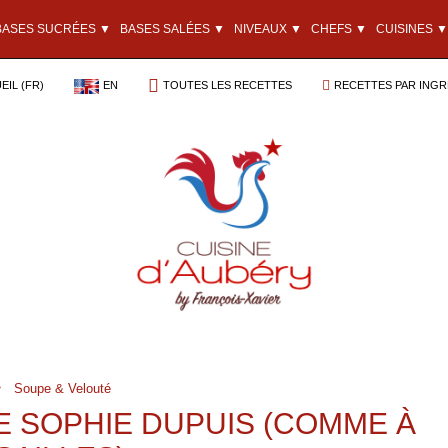
BASES SUCRÉES ▼
BASES SALÉES ▼
NIVEAUX ▼
CHEFS ▼
CUISINES ▼
EIL (FR)
EN
TOUTES LES RECETTES
RECETTES PAR INGR
Soupe & Velouté
E SOPHIE DUPUIS (COMME À