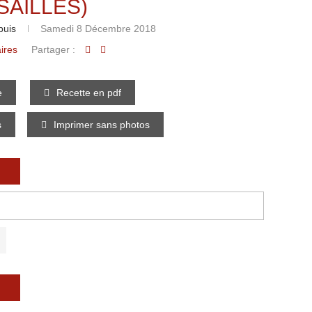
SAILLES)
puis
Samedi 8 Décembre 2018
ires
Partager :
e
Recette en pdf
s
Imprimer sans photos