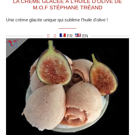
LA CRÈME GLACÉE À L’HUILE D’OLIVE DE
M.O.F STÉPHANE TRÉAND
Une crème glacée unique qui sublime l'huile d'olive !
FR
EN