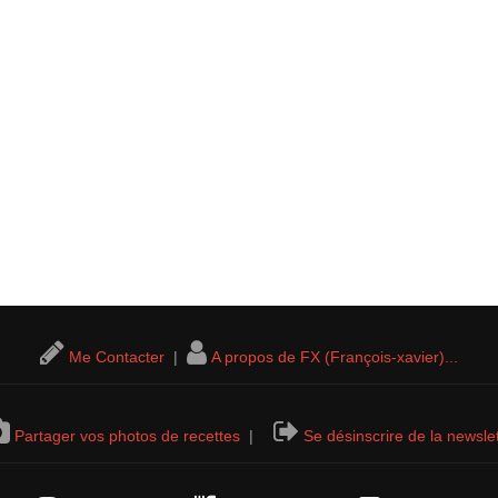
Me Contacter
|
A propos de FX (François-xavier)...
Partager vos photos de recettes
|
Se désinscrire de la newslet