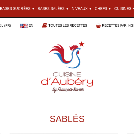
BASES SUCRÉES ▼
BASES SALÉES ▼
NIVEAUX ▼
CHEFS ▼
CUISINES 
L (FR)
EN
TOUTES LES RECETTES
RECETTES PAR ING
SABLÉS