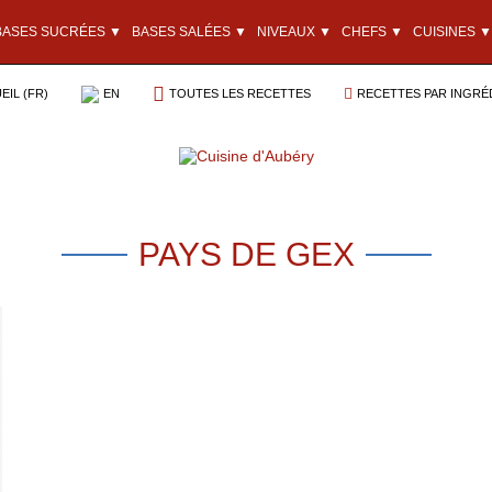
BASES SUCRÉES ▼
BASES SALÉES ▼
NIVEAUX ▼
CHEFS ▼
CUISINES ▼
EIL (FR)
EN
TOUTES LES RECETTES
RECETTES PAR INGRÉ
PAYS DE GEX