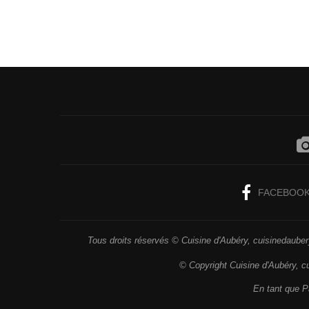
FACEBOO
Tous droits réservés © Cuisine d'Aubéry, cuisinedaubery
© Copyright Cuisine d'Aubéry, c
En tant que Pa