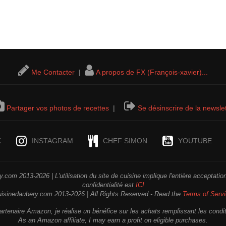
Me Contacter
|
A propos de FX (François-xavier)...
Partager vos photos de recettes
|
Se désinscrire de la newslet
K
INSTAGRAM
CHEF SIMON
YOUTUBE
.com 2013-2026 | L'utilisation du site de cuisine implique l'entière acceptati
confidentialité est
ICI
uisinedaubery.com 2013-2026 | All Rights Reserved - Read the
Terms of Serv
rtenaire Amazon, je réalise un bénéfice sur les achats remplissant les condi
As an Amazon affiliate, I may earn a profit on eligible purchases.