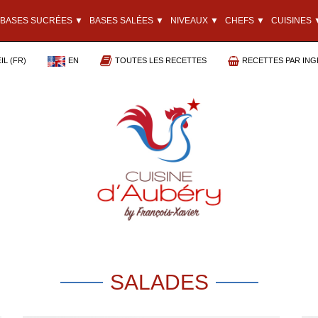
BASES SUCRÉES ▼
BASES SALÉES ▼
NIVEAUX ▼
CHEFS ▼
CUISINES 
L (FR)
EN
TOUTES LES RECETTES
RECETTES PAR ING
SALADES