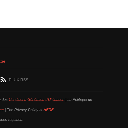
ter
FLUX RSS
on des
Conditions Générales d'Utilisation
| La Politique de
ice
| The Privacy Policy is
HERE
tions requises.