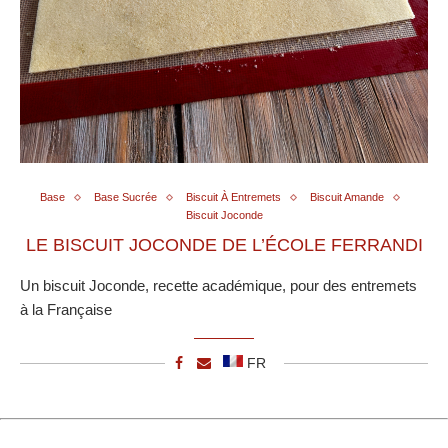
Base
Base Sucrée
Biscuit À Entremets
Biscuit Amande
Biscuit Joconde
LE BISCUIT JOCONDE DE L’ÉCOLE FERRANDI
Un biscuit Joconde, recette académique, pour des entremets
à la Française
FR