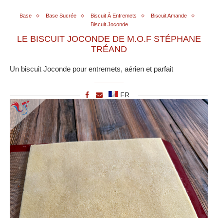
Base
Base Sucrée
Biscuit À Entremets
Biscuit Amande
Biscuit Joconde
LE BISCUIT JOCONDE DE M.O.F STÉPHANE
TRÉAND
Un biscuit Joconde pour entremets, aérien et parfait
FR