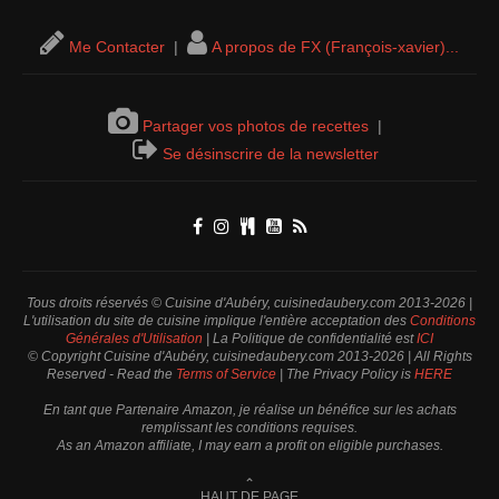
Me Contacter
|
A propos de FX (François-xavier)...
Partager vos photos de recettes
|
Se désinscrire de la newsletter
Tous droits réservés © Cuisine d'Aubéry, cuisinedaubery.com 2013-2026 |
L'utilisation du site de cuisine implique l'entière acceptation des
Conditions
Générales d'Utilisation
| La Politique de confidentialité est
ICI
© Copyright Cuisine d'Aubéry, cuisinedaubery.com 2013-2026 | All Rights
Reserved - Read the
Terms of Service
| The Privacy Policy is
HERE
En tant que Partenaire Amazon, je réalise un bénéfice sur les achats
remplissant les conditions requises.
As an Amazon affiliate, I may earn a profit on eligible purchases.
⌃
HAUT DE PAGE