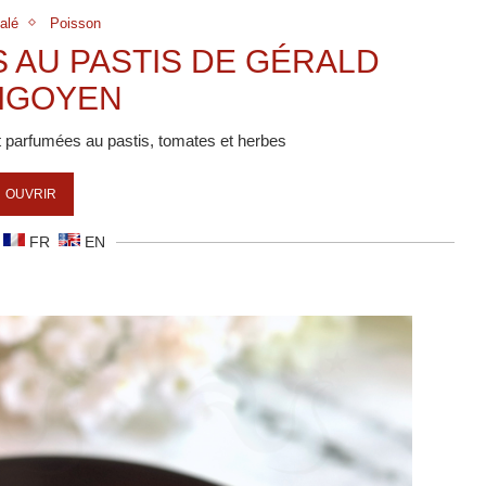
alé
Poisson
 AU PASTIS DE GÉRALD
RIGOYEN
t parfumées au pastis, tomates et herbes
OUVRIR
FR
EN