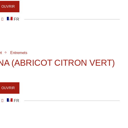
OUVRIR
FR
rt
Entremets
NA (ABRICOT CITRON VERT)
OUVRIR
FR