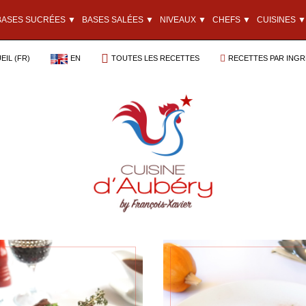
BASES SUCRÉES ▼
BASES SALÉES ▼
NIVEAUX ▼
CHEFS ▼
CUISINES ▼
EIL (FR)
EN
TOUTES LES RECETTES
RECETTES PAR INGR