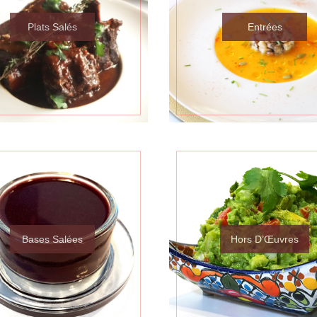
Plats Salés
Entrées
Bases Salées
Hors D’Œuvres