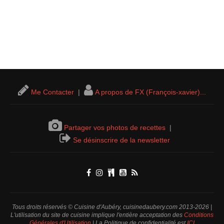
Me Contacter
|
A propos de FX (François-xavier)...
Partager vos photos de recettes
|
Se désinscrire de la newsletter
Tous droits réservés © Cuisine d'Aubéry, cuisinedaubery.com 2013-2026 |
L'utilisation du site de cuisine implique l'entière acceptation des
Conditions
Générales d'Utilisation
| La Politique de confidentialité est
ICI