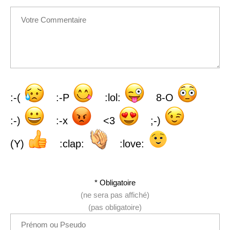
:-(
:-P
:lol:
8-O
:-)
:-x
<3
;-)
(Y)
:clap:
:love:
* Obligatoire
(ne sera pas affiché)
(pas obligatoire)