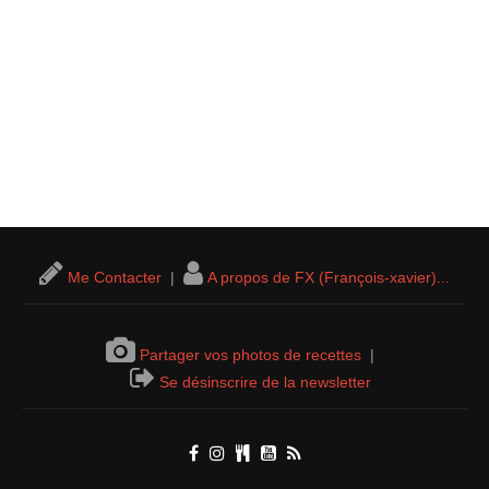
Me Contacter
|
A propos de FX (François-xavier)...
Partager vos photos de recettes
|
Se désinscrire de la newsletter