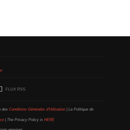
er
FLUX RSS
on des
Conditions Générales d'Utilisation
| La Politique de
ice
| The Privacy Policy is
HERE
tions requises.