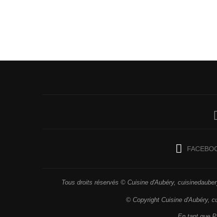
FACEBO
Tous droits réservés © Cuisine d'Aubéry, cuisinedaubery
© Copyright Cuisine d'Aubéry, c
En tant que Pa