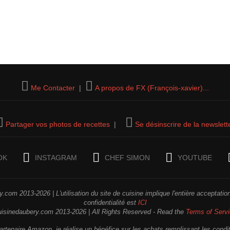
Me Contacter
|
A propos de FX (François-xavier)...
Partager vos photos de recettes
|
Se désinscrire de la newslett
OK
INSTAGRAM
CHEF SIMON
YOUTUBE
.com 2013-2026 | L'utilisation du site de cuisine implique l'entière acceptati
confidentialité est
ICI
uisinedaubery.com 2013-2026 | All Rights Reserved - Read the
Terms of Serv
rtenaire Amazon, je réalise un bénéfice sur les achats remplissant les condi