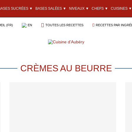
BASES SUCRÉES ▼
BASES SALÉES ▼
NIVEAUX ▼
CHEFS ▼
CUISINES ▼
EIL (FR)
EN
TOUTES LES RECETTES
RECETTES PAR INGRÉ
CRÈMES AU BEURRE