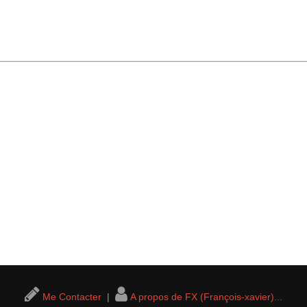
Me Contacter
|
A propos de FX (François-xavier)...