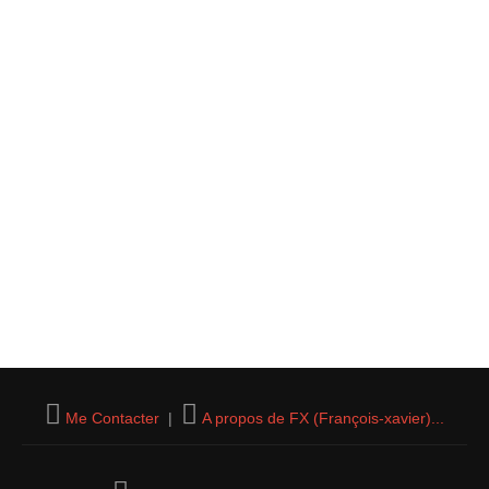
Me Contacter
|
A propos de FX (François-xavier)...