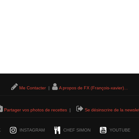
Me Contacter
|
A propos de FX (François-xavier)...
Partager vos photos de recettes
|
Se désinscrire de la newslet
K
INSTAGRAM
CHEF SIMON
YOUTUBE