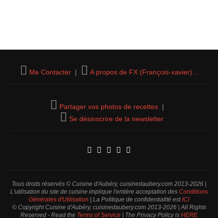
Me Contacter
|
A propos de FX (François-xavier)...
Partager vos photos de recettes
|
Se désinscrire de la newsletter
Tous droits réservés © Cuisine d'Aubéry, cuisinedaubery.com 2013-2026 |
L'utilisation du site de cuisine implique l'entière acceptation des
Conditions
Générales d'Utilisation
| La Politique de confidentialité est
ICI
© Copyright Cuisine d'Aubéry, cuisinedaubery.com 2013-2026 | All Rights
Reserved - Read the
Terms of Service
| The Privacy Policy is
HERE