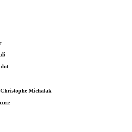
r
ndi
udot
e Christophe Michalak
cuse