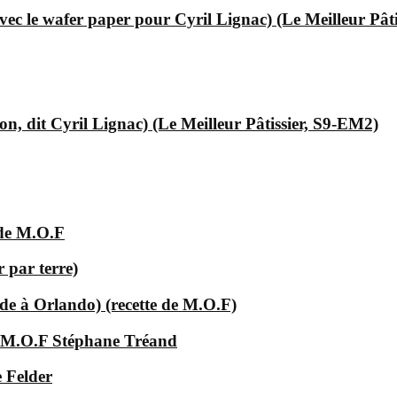
ec le wafer paper pour Cyril Lignac) (Le Meilleur Pât
, dit Cyril Lignac) (Le Meilleur Pâtissier, S9-EM2)
 de M.O.F
 par terre)
e à Orlando) (recette de M.O.F)
e M.O.F Stéphane Tréand
 Felder