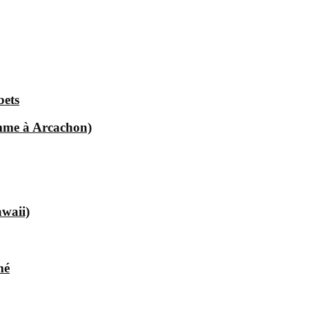
bets
omme à Arcachon)
waii)
mé