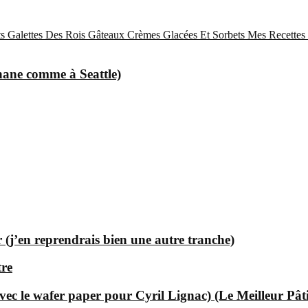
s
Galettes Des Rois
Gâteaux
Crèmes Glacées Et Sorbets
Mes Recettes 
nane comme à Seattle)
 (j’en reprendrais bien une autre tranche)
tre
ec le wafer paper pour Cyril Lignac) (Le Meilleur Pât