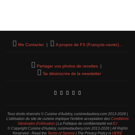
Me Contacter
|
A propos de FX (François-xavier)...
Partager vos photos de recettes
|
Se désinscrire de la newsletter
Tous droits réservés © Cuisine d'Aubéry, cuisinedaubery.com 2013-2026 |
L'utilisation du site de cuisine implique l'entière acceptation des
Conditions
Générales d'Utilisation
| La Politique de confidentialité est
ICI
© Copyright Cuisine d'Aubéry, cuisinedaubery.com 2013-2026 | All Rights
Reserved - Read the
Terms of Service
| The Privacy Policy is
HERE