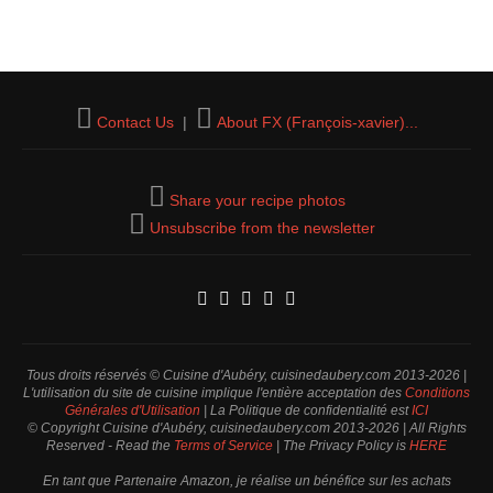
Contact Us
|
About FX (François-xavier)...
Share your recipe photos
Unsubscribe from the newsletter
Tous droits réservés © Cuisine d'Aubéry, cuisinedaubery.com 2013-2026 |
L'utilisation du site de cuisine implique l'entière acceptation des
Conditions
Générales d'Utilisation
| La Politique de confidentialité est
ICI
© Copyright Cuisine d'Aubéry, cuisinedaubery.com 2013-2026 | All Rights
Reserved - Read the
Terms of Service
| The Privacy Policy is
HERE
En tant que Partenaire Amazon, je réalise un bénéfice sur les achats