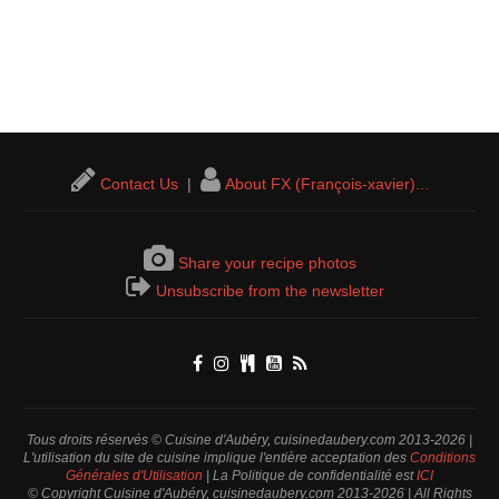
Contact Us
|
About FX (François-xavier)...
Share your recipe photos
Unsubscribe from the newsletter
Tous droits réservés © Cuisine d'Aubéry, cuisinedaubery.com 2013-2026 |
L'utilisation du site de cuisine implique l'entière acceptation des
Conditions
Générales d'Utilisation
| La Politique de confidentialité est
ICI
© Copyright Cuisine d'Aubéry, cuisinedaubery.com 2013-2026 | All Rights