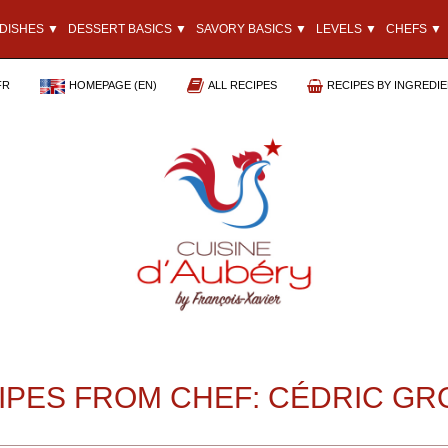
DISHES ▼
DESSERT BASICS ▼
SAVORY BASICS ▼
LEVELS ▼
CHEFS ▼
FR
HOMEPAGE (EN)
ALL RECIPES
RECIPES BY INGREDI
IPES FROM CHEF: CÉDRIC GR