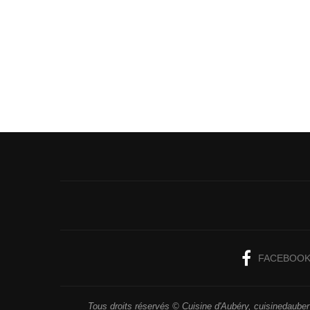
FACEBOO
Tous droits réservés © Cuisine d'Aubéry, cuisinedaubery