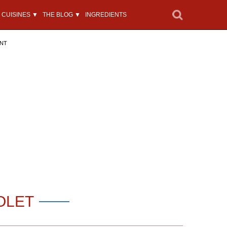
CUISINES ▼
THE BLOG ▼
INGREDIENTS
ENT
OLET