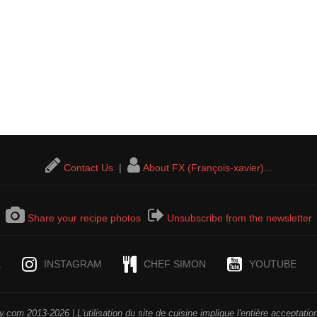
Contact Us
|
About FX (François-xavier)...
Share your recipe photos
Unsubscribe from the newsletter
K
INSTAGRAM
CHEF SIMON
YOUTUBE
.com 2013-2026 | L'utilisation du site de cuisine implique l'entière acceptati