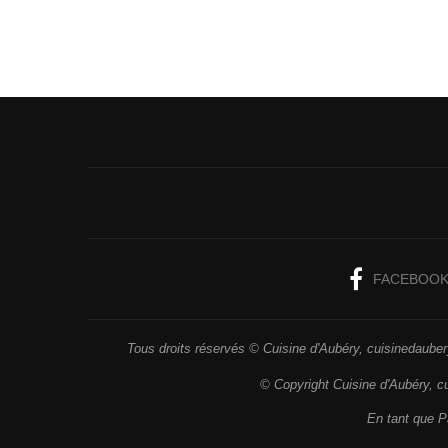
FACEBOO
Tous droits réservés © Cuisine d'Aubéry, cuisinedaubery
© Copyright Cuisine d'Aubéry, c
En tant que Pa