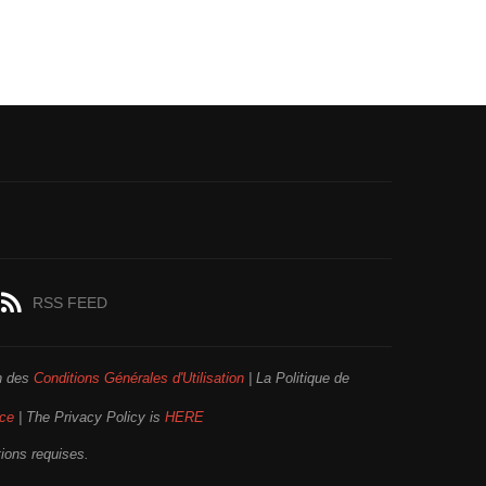
RSS FEED
on des
Conditions Générales d'Utilisation
| La Politique de
ice
| The Privacy Policy is
HERE
tions requises.