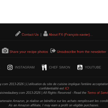
Contact Us
|
About FX (François-xavier)...
Share your recipe photos
Unsubscribe from the newsletter
K
INSTAGRAM
CHEF SIMON
YOUTUBE
.com 2013-2026 | L'utilisation du site de cuisine implique l'entière acceptati
confidentialité est
ICI
uisinedaubery.com 2013-2026 | All Rights Reserved - Read the
Terms of Serv
rtenaire Amazon, je réalise un bénéfice sur les achats remplissant les condi
As an Amazon affiliate, I may earn a profit on eligible purchases.