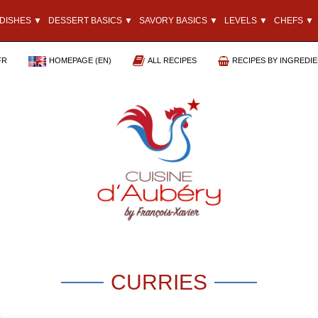
DISHES ▼
DESSERT BASICS ▼
SAVORY BASICS ▼
LEVELS ▼
CHEFS ▼
FR
HOMEPAGE (EN)
ALL RECIPES
RECIPES BY INGREDI
CURRIES