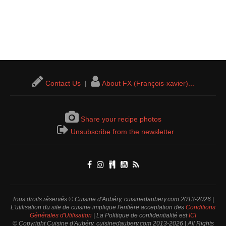
Contact Us
|
About FX (François-xavier)...
Share your recipe photos
Unsubscribe from the newsletter
Tous droits réservés © Cuisine d'Aubéry, cuisinedaubery.com 2013-2026 |
L'utilisation du site de cuisine implique l'entière acceptation des
Conditions
Générales d'Utilisation
| La Politique de confidentialité est
ICI
© Copyright Cuisine d'Aubéry, cuisinedaubery.com 2013-2026 | All Rights