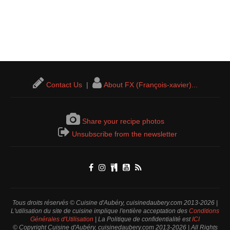
Contact Us
|
About FX (François-xavier)...
Share your recipe photos
Unsubscribe from the newsletter
Tous droits réservés © Cuisine d'Aubéry, cuisinedaubery.com 2013-2026 |
L'utilisation du site de cuisine implique l'entière acceptation des
Conditions
Générales d'Utilisation
| La Politique de confidentialité est
ICI
© Copyright Cuisine d'Aubéry, cuisinedaubery.com 2013-2026 | All Rights