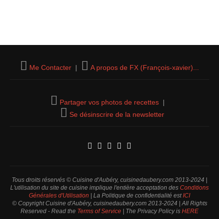
Me Contacter
|
A propos de FX (François-xavier)...
Partager vos photos de recettes
|
Se désinscrire de la newsletter
Tous droits réservés © Cuisine d'Aubéry, cuisinedaubery.com 2013-2024 |
L'utilisation du site de cuisine implique l'entière acceptation des
Conditions
Générales d'Utilisation
| La Politique de confidentialité est
ICI
© Copyright Cuisine d'Aubéry, cuisinedaubery.com 2013-2024 | All Rights
Reserved - Read the
Terms of Service
| The Privacy Policy is
HERE